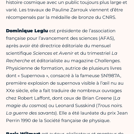
histoire cosmique avec un public toujours plus large et
varié. Les travaux de Pauline Zarrouk viennent d’être
récompensés par la médaille de bronze du CNRS.
Dominique Leglu
est présidente de l’association
française pour l’avancement des sciences (AFAS),
après avoir été directrice éditoriale du mensuel
scientifique
Sciences et Avenir
et du trimestriel
La
Recherche
et éditorialiste au magazine
Challenges
.
Physicienne de formation, autrice de plusieurs livres
dont « Supernova », consacré à la fameuse SN1987A,
première explosion de supernova visible à l’œil nu au
XXe siècle, elle a fait traduire de nombreux ouvrages
chez Robert Laffont, dont ceux de Brian Greene (
La
magie du cosmos
) ou Leonard Susskind (
Trous noirs.
La guerre des savants
). Elle a été lauréate du prix Jean
Perrin 1990 de la Société française de physique.
Boris Wilmart
est auteur, réalisateur et monteur de