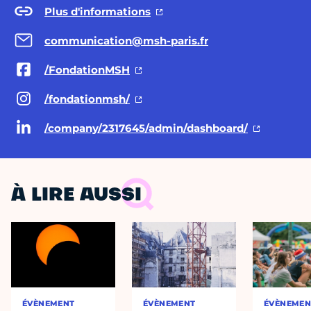
Plus d'informations
communication@msh-paris.fr
/FondationMSH
/fondationmsh/
/company/2317645/admin/dashboard/
À LIRE AUSSI
ÉVÈNEMENT
ÉVÈNEMENT
ÉVÈNEMEN