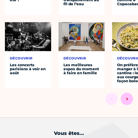
fil de l’eau
Copacaba
DÉCOUVRIR
DÉCOUVRIR
DÉCOUVRI
Les concerts
Les meilleures
On préfèr
parisiens à voir en
expos du moment
manger à 
août
à faire en famille
cantine : l
aux courge
façon bol
Vous êtes...