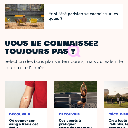
Et si l’été parisien se cachait sur les
quais ?
VOUS NE CONNAISSEZ
TOUJOURS PAS ?
Sélection des bons plans intemporels, mais qui valent le
coup toute l'année !
DÉCOUVRIR
DÉCOUVRIR
DÉCOUVRI
Où donner son
Ces sports à
On a testé
sang à Paris cet
pratiquer
l’altinha, l
été ?
tranquillement au
comme à