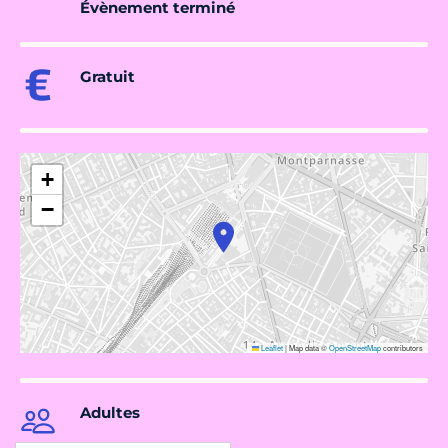
Évènement terminé
Gratuit
+
−
Leaflet
|
Map data ©
OpenStreetMap
contributors
Adultes