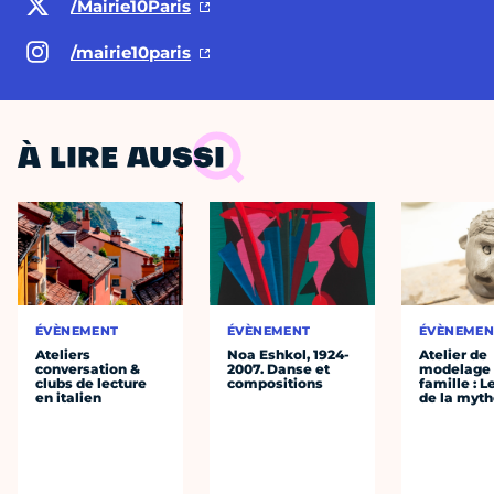
/Mairie10Paris
/mairie10paris
À LIRE AUSSI
ÉVÈNEMENT
ÉVÈNEMENT
ÉVÈNEMEN
Ateliers
Noa Eshkol, 1924-
Atelier de
conversation &
2007. Danse et
modelage
clubs de lecture
compositions
famille : L
en italien
de la myth