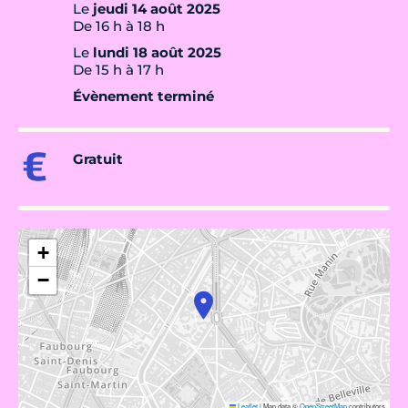
Le
jeudi 14 août 2025
De 16 h à 18 h
Le
lundi 18 août 2025
De 15 h à 17 h
Évènement terminé
Gratuit
+
−
Leaflet
|
Map data ©
OpenStreetMap
contributors