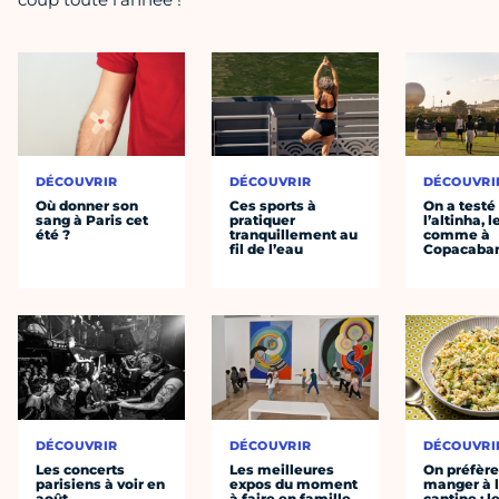
DÉCOUVRIR
DÉCOUVRIR
DÉCOUVRI
Où donner son
Ces sports à
On a testé
sang à Paris cet
pratiquer
l’altinha, l
été ?
tranquillement au
comme à
fil de l’eau
Copacaba
DÉCOUVRIR
DÉCOUVRIR
DÉCOUVRI
Les concerts
Les meilleures
On préfèr
parisiens à voir en
expos du moment
manger à 
août
à faire en famille
cantine : l