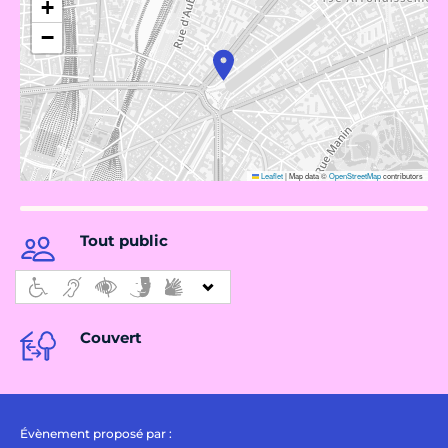
+
−
Leaflet
|
Map data ©
OpenStreetMap
contributors
Tout public
Couvert
Évènement proposé par :