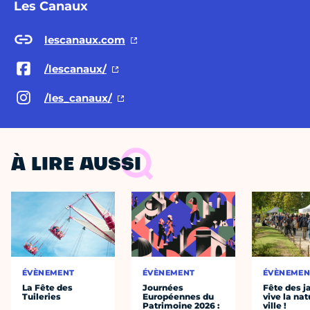
Les Canaux
lescanaux.com
/lescanaux/
/les_canaux/
À LIRE AUSSI
ÉVÈNEMENT
ÉVÈNEMENT
ÉVÈNEMEN
La Fête des
Journées
Fête des ja
Tuileries
Européennes du
vive la nat
Patrimoine 2026 :
ville !