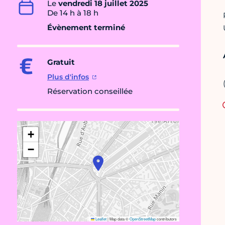
Le
vendredi 18 juillet 2025
De 14 h à 18 h
Évènement terminé
Gratuit
Plus d'infos
Réservation conseillée
+
−
Leaflet
|
Map data ©
OpenStreetMap
contributors