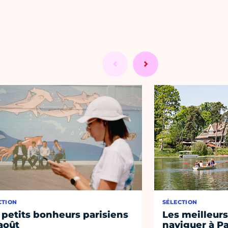
CTION
SÉLECTION
 petits bonheurs parisiens
Les meilleurs
août
naviguer à Pa