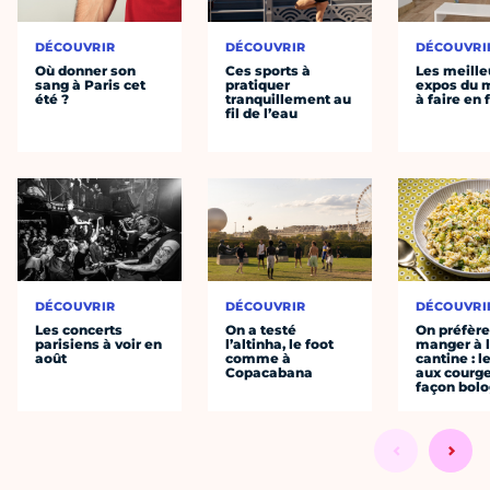
DÉCOUVRIR
DÉCOUVRIR
DÉCOUVRI
Où donner son
Ces sports à
Les meille
sang à Paris cet
pratiquer
expos du
été ?
tranquillement au
à faire en 
fil de l’eau
DÉCOUVRIR
DÉCOUVRIR
DÉCOUVRI
Les concerts
On a testé
On préfèr
parisiens à voir en
l’altinha, le foot
manger à 
août
comme à
cantine : l
Copacabana
aux courge
façon bol