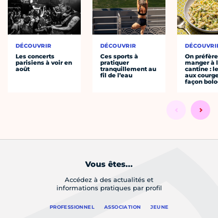
DÉCOUVRIR
DÉCOUVRIR
DÉCOUVRI
Les concerts
Ces sports à
On préfèr
parisiens à voir en
pratiquer
manger à 
août
tranquillement au
cantine : l
fil de l’eau
aux courge
façon bol
Vous êtes...
Accédez à des actualités et
informations pratiques par profil
PROFESSIONNEL
ASSOCIATION
JEUNE