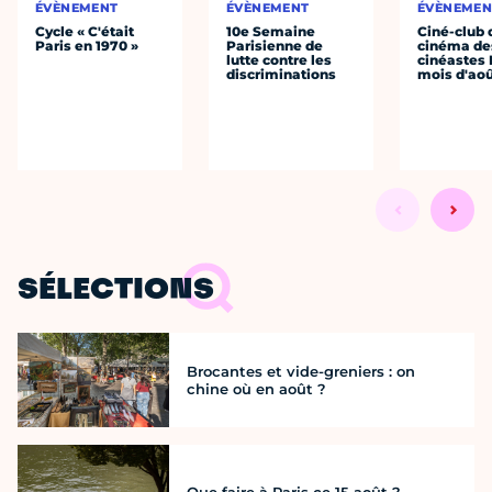
ÉVÈNEMENT
ÉVÈNEMENT
ÉVÈNEMEN
Cycle « C'était
10e Semaine
Ciné-club 
Paris en 1970 »
Parisienne de
cinéma de
lutte contre les
cinéastes 
discriminations
mois d'ao
SÉLECTIONS
Brocantes et vide-greniers : on
chine où en août ?