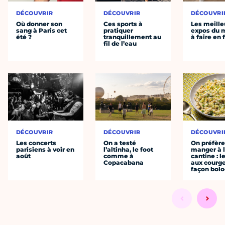
DÉCOUVRIR
DÉCOUVRIR
DÉCOUVRI
Où donner son
Ces sports à
Les meille
sang à Paris cet
pratiquer
expos du
été ?
tranquillement au
à faire en 
fil de l’eau
DÉCOUVRIR
DÉCOUVRIR
DÉCOUVRI
Les concerts
On a testé
On préfèr
parisiens à voir en
l’altinha, le foot
manger à 
août
comme à
cantine : l
Copacabana
aux courge
façon bol