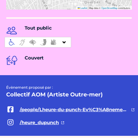
Leaflet
|
Map data ©
OpenStreetMap
contributors
Tout public
Couvert
Évènement proposé par :
Collectif AOM (Artiste Outre-mer)
/people/Lheure-du-punch-Ev%C3%A8nement-de-la-Nuit-blanche-2026-Paris/61564543567425/
/heure_dupunch