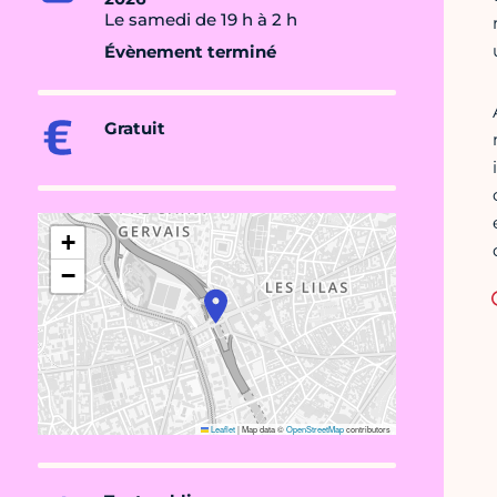
Le samedi de 19 h à 2 h
Évènement terminé
Gratuit
+
−
Leaflet
|
Map data ©
OpenStreetMap
contributors