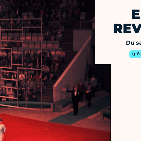
E
REV
Du s
Ar