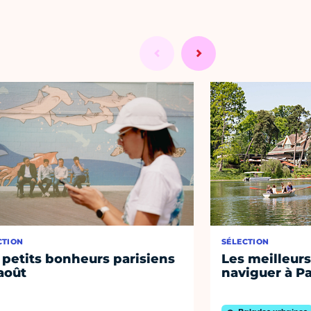
CTION
SÉLECTION
 petits bonheurs parisiens
Les meilleurs
août
naviguer à Pa