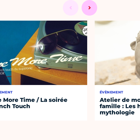
EMENT
ÉVÈNEMENT
 More Time / La soirée
Atelier de m
nch Touch
famille : Les 
mythologie