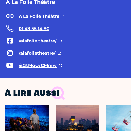
A La Folie Théâtre
A La Folie Théâtre
01 43 55 14 80
/alafolie.theatre/
/alafolietheatre/
/sGtMgcvCMmw
À LIRE AUSSI