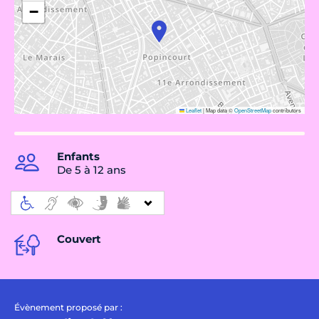
−
Leaflet
|
Map data ©
OpenStreetMap
contributors
Enfants
De 5 à 12 ans
Couvert
Évènement proposé par :