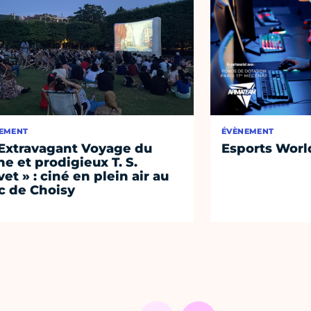
EMENT
ÉVÈNEMENT
'Extravagant Voyage du
Esports Worl
ne et prodigieux T. S.
vet » : ciné en plein air au
c de Choisy