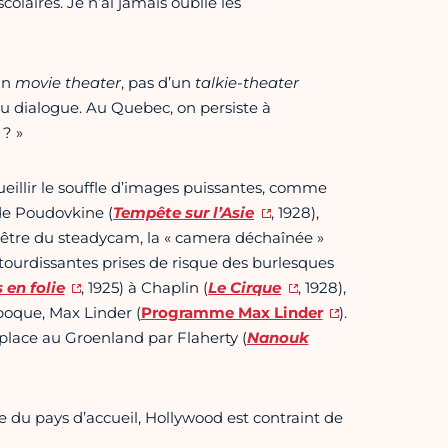
aires. Je n’ai jamais oublié les
un
movie theater
, pas d’un
talkie-theater
 du dialogue. Au Quebec, on persiste à
 ? »
ueillir le souffle d’images puissantes, comme
 de Poudovkine (
Tempête sur l’Asie
, 1928),
ancêtre du steadycam, la « camera déchaînée »
étourdissantes prises de risque des burlesques
 en folie
, 1925) à Chaplin (
Le Cirque
, 1928),
époque, Max Linder (
Programme Max Linder
).
 place au Groenland par Flaherty (
Nanouk
 du pays d’accueil, Hollywood est contraint de