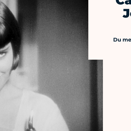
Ca
J
Du mer