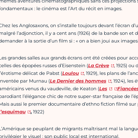
mêmes aventures cinématographiques sans ces projections scol
fondamentaux : le cinéma est l’Art du récit en images.
Chez les Anglosaxons, on s’installe toujours devant l’écran d’
malgré l’adjonction, il y a cent ans (1926) de la bande son et
demander à la sortie d’un film si : « on a bien joui aux images
Les grandes salles aux grands écrans ont été créées pour acc
celles des épopées russes d’Eisenstein (
La Grève
, 1925) ou
l’érotisme délicat de Pabst (
Loulou
, 1929), les plans de l’
inventée par Murnau (
Le Dernier des hommes
,
1924), les 
américains venus du vaudeville, de Keaton (
Les
Fiancées
parodiant l’élégance chic de notre super-star française de l’
Mais aussi le premier documentaire d’ethno fiction filmé sur
l’esquimau
,
1922)
L’Amérique se peuplant de migrants maîtrisant mal la langue
privilégier le visuel : son public local est international.