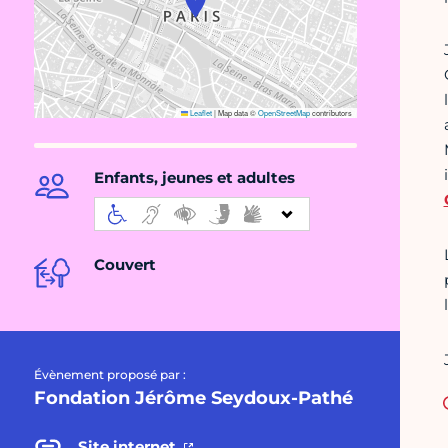
Leaflet
|
Map data ©
OpenStreetMap
contributors
Enfants, jeunes et adultes
Couvert
Évènement proposé par :
Fondation Jérôme Seydoux-Pathé
Site internet