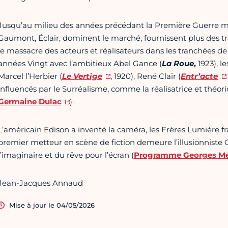
Jusqu’au milieu des années précédant la Première Guerre mon
Gaumont, Éclair, dominent le marché, fournissent plus des tr
le massacre des acteurs et réalisateurs dans les tranchées de
années Vingt avec l’ambitieux Abel Gance (
La Roue
,
1923), l
Marcel l’Herbier (
Le Vertige
, 1920), René Clair (
Entr’acte
influencés par le Surréalisme, comme la réalisatrice et théo
Germaine Dulac
).
L’américain Edison a inventé la caméra, les Frères Lumière fra
premier metteur en scène de fiction demeure l’illusionniste 
l’imaginaire et du rêve pour l’écran (
Programme Georges Mé
Jean-Jacques Annaud
Mise à jour le 04/05/2026