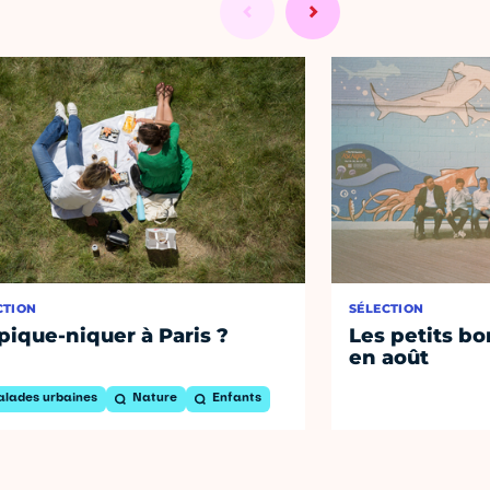
CTION
SÉLECTION
pique-niquer à Paris ?
Les petits bo
en août
alades urbaines
Nature
Enfants