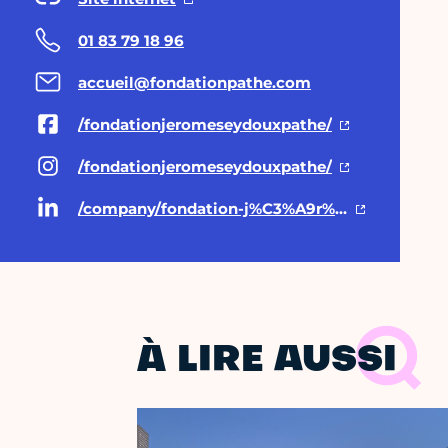
01 83 79 18 96
accueil@fondationpathe.com
/fondationjeromeseydouxpathe/
/fondationjeromeseydouxpathe/
/company/fondation-j%C3%A9r%C3%B4me-seydoux-path%C3%A9
À LIRE AUSSI