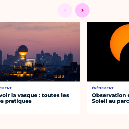
EMENT
ÉVÈNEMENT
voir la vasque : toutes les
Observation d
os pratiques
Soleil au par