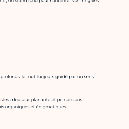
tir, un stand food pour contenter vos fringales
rofonds, le tout toujours guidé par un sens
astes : douceur planante et percussions
fois organiques et énigmatiques.