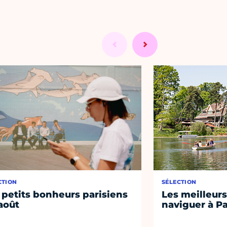
CTION
SÉLECTION
 petits bonheurs parisiens
Les meilleurs
août
naviguer à Pa