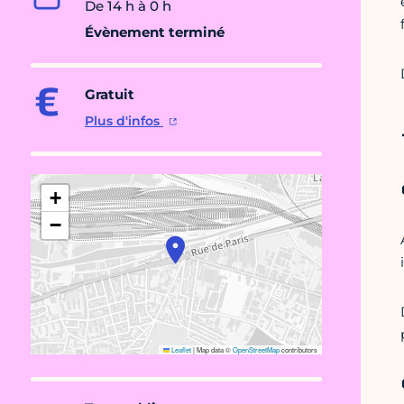
De 14 h à 0 h
Évènement terminé
Gratuit
Plus d'infos
+
−
Leaflet
|
Map data ©
OpenStreetMap
contributors