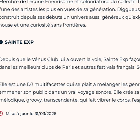
Membre de l’écurie Friendsome et cofondatrice du collecti
l’une des artistes les plus en vues de sa génération. Diggueus
construit depuis ses débuts un univers aussi généreux qu’exig
house et une curiosité sans frontières.
🪩 SAINTE EXP
Depuis que le Vénus Club lui a ouvert la voie, Sainte Exp fa
dans les meilleurs clubs de Paris et autres festivals français. 
Elle est une DJ multifacettes qui se plaît à mélanger les genr
emmener son public dans un vrai voyage sonore. Elle crée sa 
mélodique, groovy, transcendante, qui fait vibrer le corps, l’esp
Mise à jour le 31/03/2026