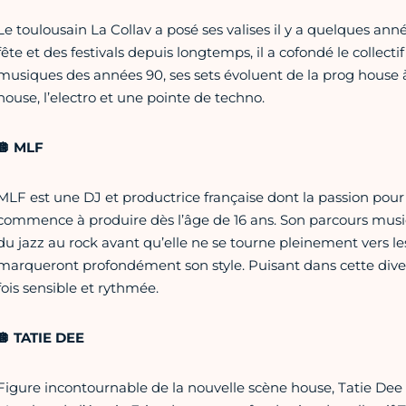
Le toulousain La Collav a posé ses valises il y a quelques ann
fête et des festivals depuis longtemps, il a cofondé le collect
musiques des années 90, ses sets évoluent de la prog house à
house, l’electro et une pointe de techno.
🪩 MLF
MLF est une DJ et productrice française dont la passion pour 
commence à produire dès l’âge de 16 ans. Son parcours music
du jazz au rock avant qu’elle ne se tourne pleinement vers le
marqueront profondément son style. Puisant dans cette diver
fois sensible et rythmée.
🪩 TATIE DEE
Figure incontournable de la nouvelle scène house, Tatie Dee in