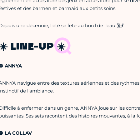
également en accès libre des jeux en accès libre pour se diver
festives et des barmen et barmaid aux petits soins.
Depuis une décennie, l'été se fête au bord de l’eau 🕺💃
☀️ LINE-UP ☀️
🪩 ANNYA
ANNYA navigue entre des textures aériennes et des rythmes p
instinctif de l’ambiance.
Difficile à enfermer dans un genre, ANNYA joue sur les contr
puissantes. Ses sets racontent des histoires mouvantes, à la 
🪩 LA COLLAV