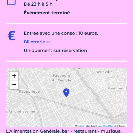
De 23 h à 5 h
Évènement terminé
Entrée avec une conso : 10 euros.
Billetterie
Uniquement sur réservation
+
−
Leaflet
|
Map data ©
OpenStreetMap
contributors
L'Alimentation Générale, bar - restaurant - musique,