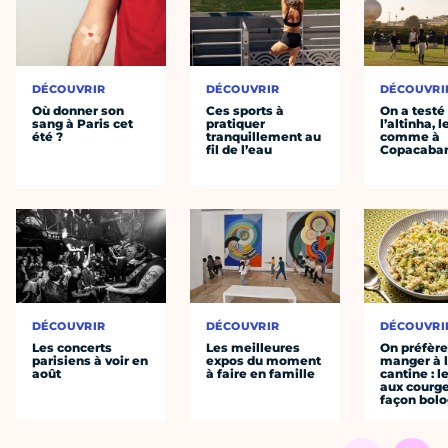
DÉCOUVRIR
DÉCOUVRIR
DÉCOUVRI
Où donner son
Ces sports à
On a testé
sang à Paris cet
pratiquer
l’altinha, l
été ?
tranquillement au
comme à
fil de l’eau
Copacaba
DÉCOUVRIR
DÉCOUVRIR
DÉCOUVRI
Les concerts
Les meilleures
On préfèr
parisiens à voir en
expos du moment
manger à 
août
à faire en famille
cantine : l
aux courge
façon bol