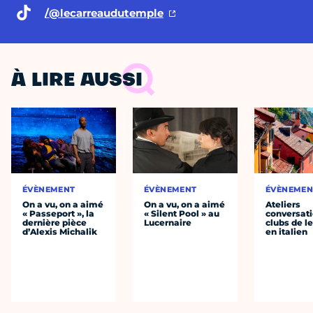
/@lecarreaudutemple
À LIRE AUSSI
ÉVÈNEMENT
ÉVÈNEMENT
ÉVÈNEMEN
On a vu, on a aimé
On a vu, on a aimé
Ateliers
« Passeport », la
« Silent Pool » au
conversati
dernière pièce
Lucernaire
clubs de l
d’Alexis Michalik
en italien