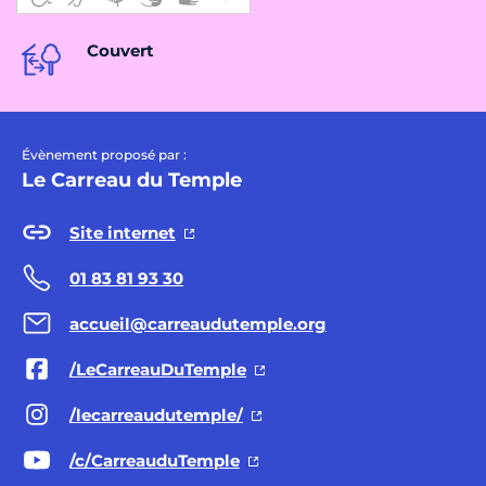
Couvert
Évènement proposé par :
Le Carreau du Temple
Site internet
01 83 81 93 30
accueil@carreaudutemple.org
/LeCarreauDuTemple
/lecarreaudutemple/
/c/CarreauduTemple