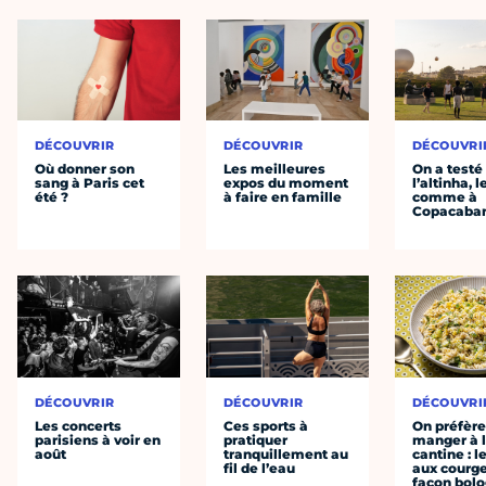
DÉCOUVRIR
DÉCOUVRIR
DÉCOUVRI
Où donner son
Les meilleures
On a testé
sang à Paris cet
expos du moment
l’altinha, l
été ?
à faire en famille
comme à
Copacaba
DÉCOUVRIR
DÉCOUVRIR
DÉCOUVRI
Les concerts
Ces sports à
On préfèr
parisiens à voir en
pratiquer
manger à 
août
tranquillement au
cantine : l
fil de l’eau
aux courge
façon bol