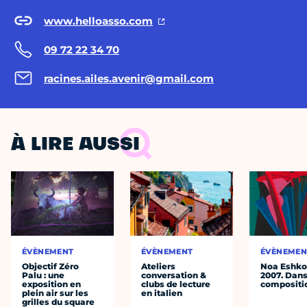
www.helloasso.com
09 72 22 34 70
racines.ailes.avenir@gmail.com
À LIRE AUSSI
ÉVÈNEMENT
ÉVÈNEMENT
ÉVÈNEMEN
Objectif Zéro
Ateliers
Noa Eshkol
Palu : une
conversation &
2007. Dans
exposition en
clubs de lecture
compositi
plein air sur les
en italien
grilles du square