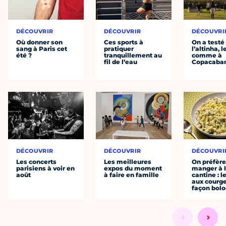
DÉCOUVRIR
DÉCOUVRIR
DÉCOUVRI
Où donner son
Ces sports à
On a testé
sang à Paris cet
pratiquer
l’altinha, l
été ?
tranquillement au
comme à
fil de l’eau
Copacaba
DÉCOUVRIR
DÉCOUVRIR
DÉCOUVRI
Les concerts
Les meilleures
On préfèr
parisiens à voir en
expos du moment
manger à 
août
à faire en famille
cantine : l
aux courge
façon bol