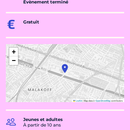
Évènement terminé
Gratuit
+
−
Leaflet
|
Map data ©
OpenStreetMap
contributors
Jeunes et adultes
À partir de 10 ans