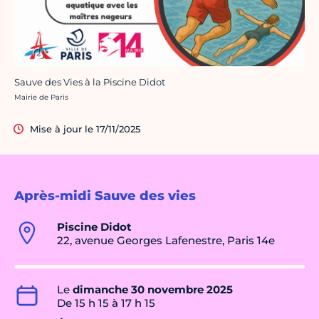
Sauve des Vies à la Piscine Didot
Crédit photo :
Mairie de Paris
Mise à jour le 17/11/2025
Après-midi Sauve des vies
Piscine Didot
22, avenue Georges Lafenestre, Paris 14e
Le
dimanche 30 novembre 2025
De 15 h 15 à 17 h 15