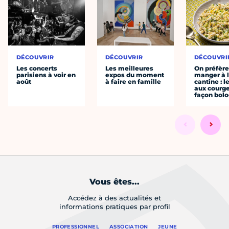
DÉCOUVRIR
DÉCOUVRIR
DÉCOUVRI
Les concerts
Les meilleures
On préfèr
parisiens à voir en
expos du moment
manger à 
août
à faire en famille
cantine : l
aux courge
façon bol
Vous êtes...
Accédez à des actualités et
informations pratiques par profil
PROFESSIONNEL
ASSOCIATION
JEUNE