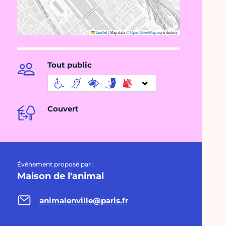
Leaflet
|
Map data ©
OpenStreetMap
contributors
Tout public
Couvert
Évènement proposé par :
Maison de l'animal
animalenville@paris.fr