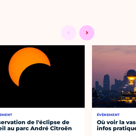
EMENT
ÉVÈNEMENT
ervation de l'éclipse de
Où voir la vas
eil au parc André Citroën
infos pratiqu