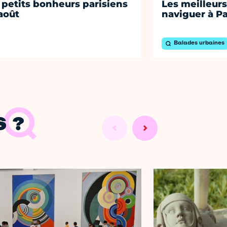
 petits bonheurs parisiens
Les meilleurs
août
naviguer à Pa
Balades urbaines
 ?