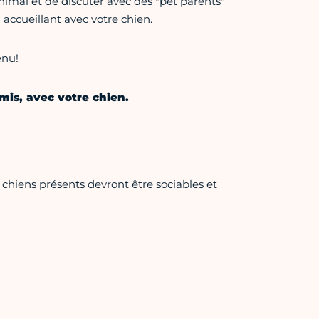
animal et de discuter avec des "pet parents"
 accueillant avec votre chien.
enu!
mis, avec votre chien.
hiens présents devront être sociables et