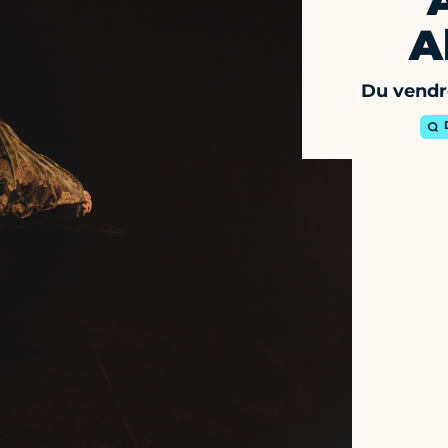
A
Du vendr