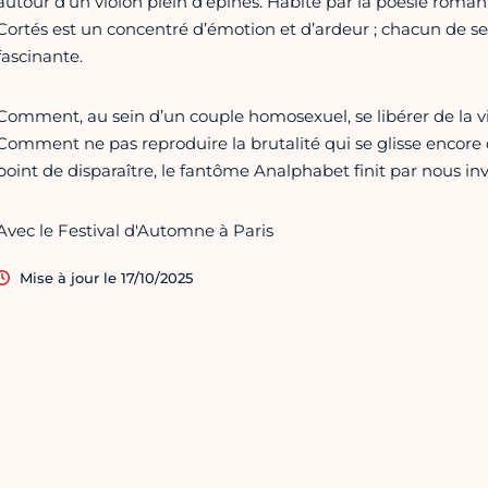
autour d’un violon plein d’épines. Habité par la poésie romant
Cortés est un concentré d’émotion et d’ardeur ; chacun de s
fascinante.
Comment, au sein d’un couple homosexuel, se libérer de la vi
Comment ne pas reproduire la brutalité qui se glisse encore da
point de disparaître, le fantôme Analphabet finit par nous invit
Avec le Festival d'Automne à Paris
Mise à jour le 17/10/2025