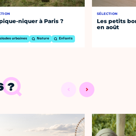
CTION
SÉLECTION
pique-niquer à Paris ?
Les petits bo
en août
alades urbaines
Nature
Enfants
 ?