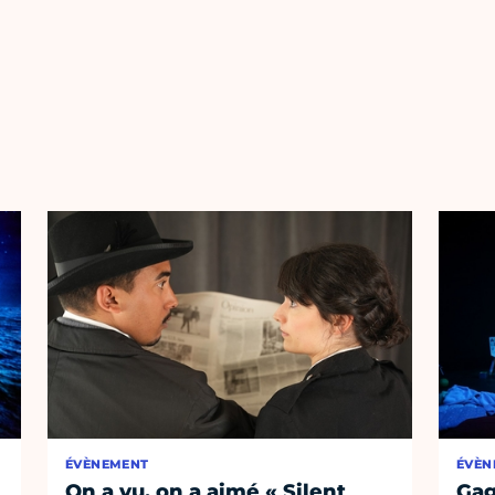
ÉVÈNEMENT
ÉVÈN
On a vu, on a aimé « Silent
Gag