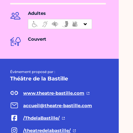
Adultes
Couvert
Évènement proposé par :
Théâtre de la Bastille
www.theatre-bastille.com
accueil@theatre-bastille.com
/ThdelaBastille/
/theatredelabastille/