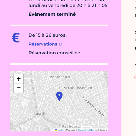
lundi au vendredi de 20 h à 21 h 05
Évènement terminé
De 15 à 26 euros.
Réservations
Réservation conseillée
+
−
Leaflet
|
Map data ©
OpenStreetMap
contributors