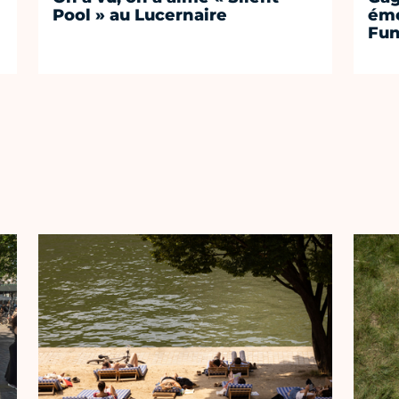
Pool » au Lucernaire
émo
Fu