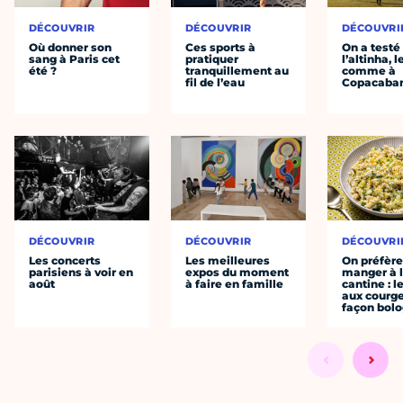
DÉCOUVRIR
DÉCOUVRIR
DÉCOUVRI
Où donner son
Ces sports à
On a testé
sang à Paris cet
pratiquer
l’altinha, l
été ?
tranquillement au
comme à
fil de l’eau
Copacaba
DÉCOUVRIR
DÉCOUVRIR
DÉCOUVRI
Les concerts
Les meilleures
On préfèr
parisiens à voir en
expos du moment
manger à 
août
à faire en famille
cantine : l
aux courge
façon bol