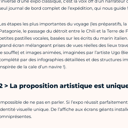
l’inverse d’une expo classique, c’est la voix off d’un narrateu
seul journal de bord complet de l’expédition, qui nous guide 
Les étapes les plus importantes du voyage (les préparatifs, la
Patagonie, le passage du détroit entre le Chili et la Terre de
petites pastilles vocales, basées sur les écrits du marin italien
grand écran mélangeant prises de vues réelles des lieux trav
le souffle) et images animées, imaginées par l’artiste Ugo B
complété par des infographies détaillées et des structures i
inspirée de la cale d’un navire !).
2 > La proposition artistique est uniqu
Impossible de ne pas en parler. Si l’expo réussit parfaitement
identité visuelle unique. De l’affiche aux écrans géants install
omniprésentes.