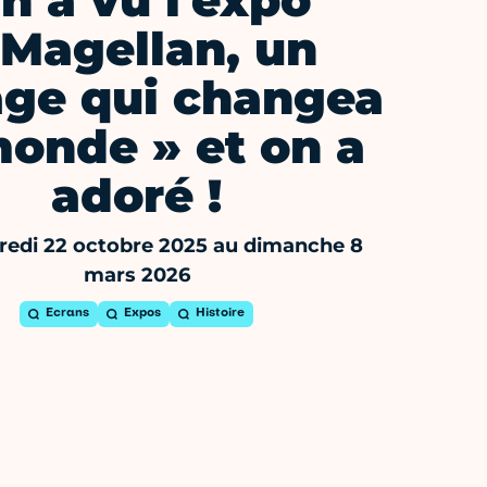
n a vu l'expo
 Magellan, un
ge qui changea
monde » et on a
adoré !
edi 22 octobre 2025 au dimanche 8
mars 2026
Ecrans
Expos
Histoire