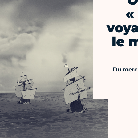
O
«
voya
le 
Du mercr