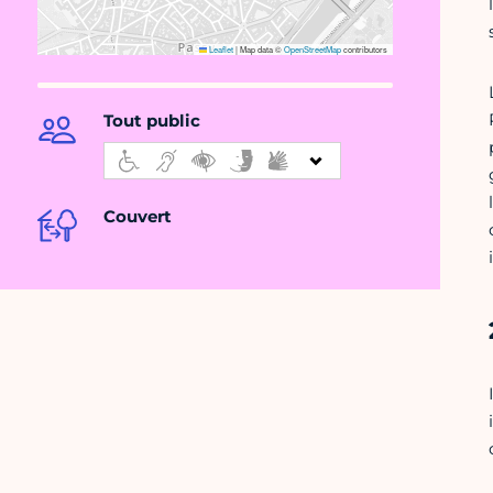
Leaflet
|
Map data ©
OpenStreetMap
contributors
Tout public
Couvert