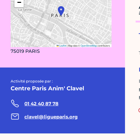
−
Leaflet
|
Map data ©
OpenStreetMap
contributors
75019 PARIS
Activité proposée par :
Centre Paris Anim' Clavel
01 42 40 87 78
clavel@ligueparis.org