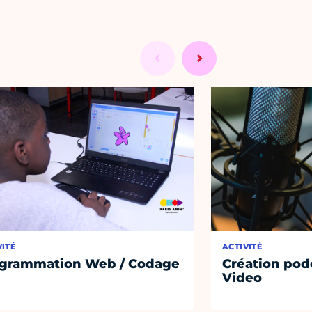
VITÉ
ACTIVITÉ
grammation Web / Codage
Création podc
Video