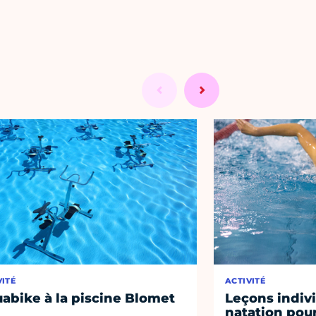
VITÉ
ACTIVITÉ
abike à la piscine Blomet
Leçons indiv
natation pou