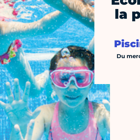
Écol
la 
Pisc
Du merc