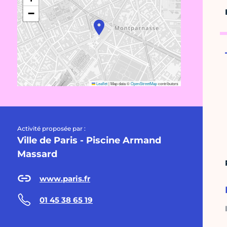
−
Leaflet
|
Map data ©
OpenStreetMap
contributors
Activité proposée par :
Ville de Paris - Piscine Armand
Massard
www.paris.fr
01 45 38 65 19