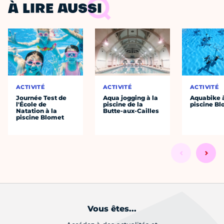
À LIRE AUSSI
ACTIVITÉ
ACTIVITÉ
ACTIVITÉ
Journée Test de
Aqua jogging à la
Aquabike à
l'École de
piscine de la
piscine B
Natation à la
Butte-aux-Cailles
piscine Blomet
Vous êtes...