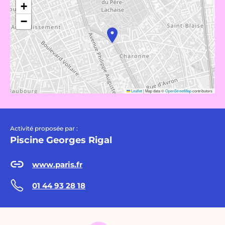
+
−
Leaflet
|
Map data ©
OpenStreetMap
contributors
Activité proposée par :
Piscine Georges Rigal
www.paris.fr
01 44 93 28 18